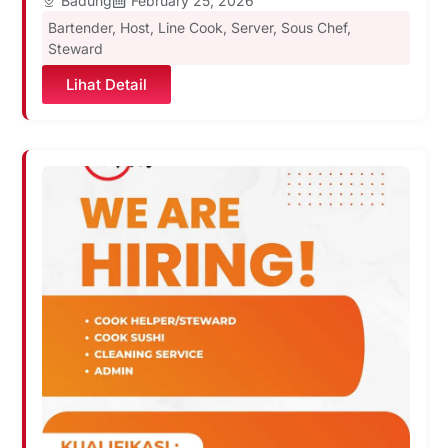
Badung
February 25, 2026
Bartender
,
Host
,
Line Cook
,
Server
,
Sous Chef
,
Steward
Lihat Detail