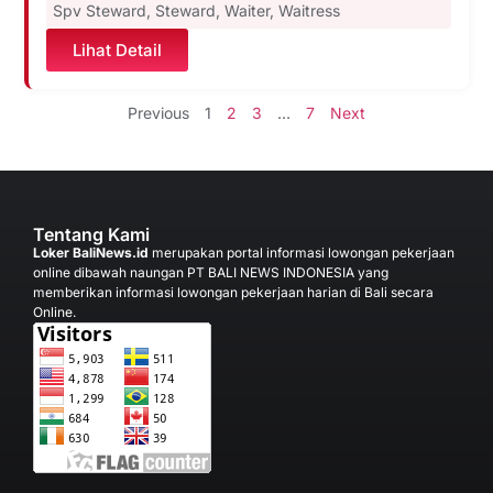
Spv Steward
,
Steward
,
Waiter
,
Waitress
Lihat Detail
Previous
1
2
3
…
7
Next
Tentang Kami
Loker BaliNews.id
merupakan portal informasi lowongan pekerjaan
online dibawah naungan PT BALI NEWS INDONESIA yang
memberikan informasi lowongan pekerjaan harian di Bali secara
Online.