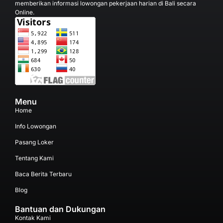
memberikan informasi lowongan pekerjaan harian di Bali secara
Online.
Menu
Home
Info Lowongan
Pasang Loker
Tentang Kami
Baca Berita Terbaru
Blog
Bantuan dan Dukungan
Kontak Kami