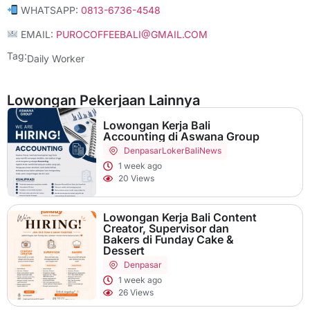
WHATSAPP:
0813-6736-4548
EMAIL:
PUROCOFFEEBALI@GMAIL.COM
Tag:
Daily Worker
Lowongan Pekerjaan Lainnya
Lowongan Kerja Bali
Accounting di Aswana Group
Denpasar
LokerBaliNews
1 week ago
20 Views
Lowongan Kerja Bali Content
Creator, Supervisor dan
Bakers di Funday Cake &
Dessert
Denpasar
1 week ago
26 Views