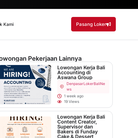
Pasang Loker
k Kami
owongan Pekerjaan Lainnya
Lowongan Kerja Bali
Accounting di
Aswana Group
Denpasar
LokerBaliNe
ws
1 week ago
19 Views
Lowongan Kerja Bali
Content Creator,
Supervisor dan
Bakers di Funday
Cake & Dessert