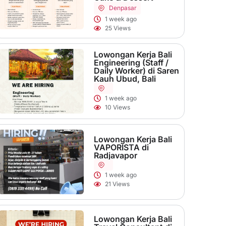
Denpasar
1 week ago
25 Views
Lowongan Kerja Bali
Engineering (Staff /
Daily Worker) di Saren
Kauh Ubud, Bali
1 week ago
10 Views
Lowongan Kerja Bali
VAPORISTA di
Radjavapor
1 week ago
21 Views
Lowongan Kerja Bali