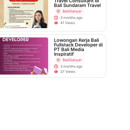
Travel Consultant di
Bali Sundaram Travel
Bali
Gianyar
3 months ago
41 Views
Lowongan Kerja Bali
Fullstack Developer di
PT Bali Media
Inspiratif
Bali
Gianyar
3 months ago
37 Views