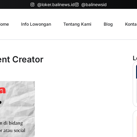
@loker.balinews.id
@balinewsid
ome
Info Lowongan
Tentang Kami
Blog
Konta
nt Creator
L