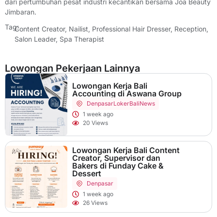
dari pertumbuhan pesat industri kecantikan bersama Joa Beauty
Jimbaran.
Tag:
Content Creator
,
Nailist
,
Professional Hair Dresser
,
Reception
,
Salon Leader
,
Spa Therapist
Lowongan Pekerjaan Lainnya
Lowongan Kerja Bali
Accounting di Aswana Group
Denpasar
LokerBaliNews
1 week ago
20 Views
Lowongan Kerja Bali Content
Creator, Supervisor dan
Bakers di Funday Cake &
Dessert
Denpasar
1 week ago
26 Views