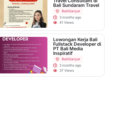
Travel Consultant di
Bali Sundaram Travel
Bali
Gianyar
3 months ago
41 Views
Lowongan Kerja Bali
Fullstack Developer di
PT Bali Media
Inspiratif
Bali
Gianyar
3 months ago
37 Views