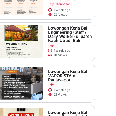
Denpasar
1 week ago
25 Views
Lowongan Kerja Bali
Engineering (Staff /
Daily Worker) di Saren
Kauh Ubud, Bali
1 week ago
10 Views
Lowongan Kerja Bali
VAPORISTA di
Radjavapor
1 week ago
21 Views
Lowongan Kerja Bali