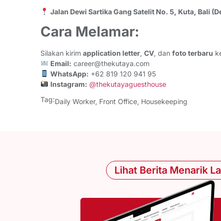
Jalan Dewi Sartika Gang Satelit No. 5, Kuta, Bali (
Cara Melamar:
Silakan kirim
application letter
,
CV
, dan
foto terbaru
ke
Email:
career@thekutaya.com
WhatsApp:
+62 819 120 941 95
Instagram:
@thekutayaguesthouse
Tag:
Daily Worker
,
Front Office
,
Housekeeping
Lihat Berita Menarik L