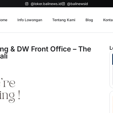
@loker.balinews.id
@balinewsid
ome
Info Lowongan
Tentang Kami
Blog
Konta
 & DW Front Office – The
L
ali