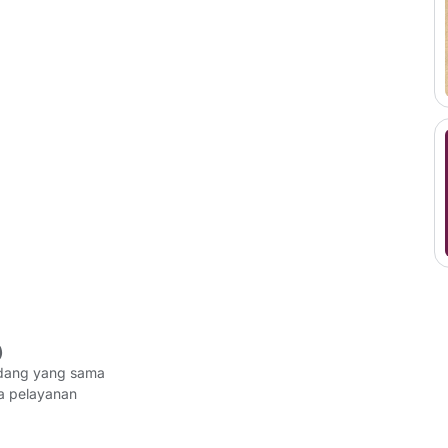
)
idang yang sama
da pelayanan