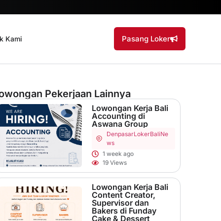
Pasang Loker
k Kami
owongan Pekerjaan Lainnya
Lowongan Kerja Bali
Accounting di
Aswana Group
Denpasar
LokerBaliNe
ws
1 week ago
19 Views
Lowongan Kerja Bali
Content Creator,
Supervisor dan
Bakers di Funday
Cake & Dessert