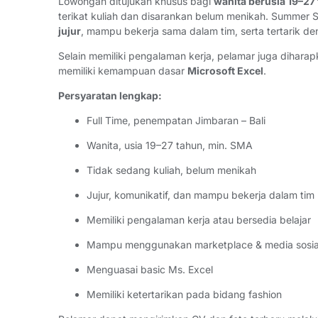
Lowongan ditujukan khusus bagi
wanita berusia 19–27
terikat kuliah dan disarankan belum menikah. Summe
jujur
, mampu bekerja sama dalam tim, serta tertarik de
Selain memiliki pengalaman kerja, pelamar juga diha
memiliki kemampuan dasar
Microsoft Excel
.
Persyaratan lengkap:
Full Time, penempatan Jimbaran – Bali
Wanita, usia 19–27 tahun, min. SMA
Tidak sedang kuliah, belum menikah
Jujur, komunikatif, dan mampu bekerja dalam tim
Memiliki pengalaman kerja atau bersedia belajar
Mampu menggunakan marketplace & media sosia
Menguasai basic Ms. Excel
Memiliki ketertarikan pada bidang fashion