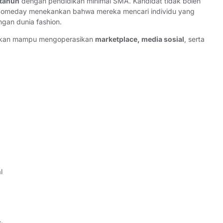
 tahun
dengan pendidikan minimal SMA. Kandidat tidak boleh
r Someday menekankan bahwa mereka mencari individu yang
ngan dunia fashion.
rapkan mampu mengoperasikan
marketplace, media sosial
, serta
l