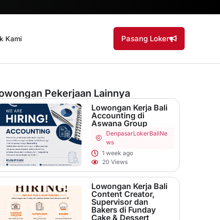
Pasang Loker
k Kami
owongan Pekerjaan Lainnya
Lowongan Kerja Bali
Accounting di
Aswana Group
Denpasar
LokerBaliNe
ws
1 week ago
20 Views
Lowongan Kerja Bali
Content Creator,
Supervisor dan
Bakers di Funday
Cake & Dessert