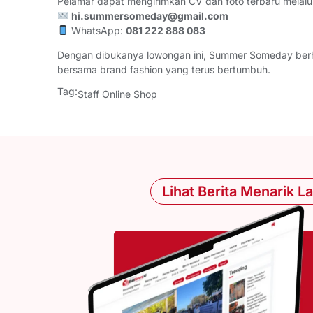
Pelamar dapat mengirimkan CV dan foto terbaru melalui
hi.summersomeday@gmail.com
WhatsApp:
081 222 888 083
Dengan dibukanya lowongan ini, Summer Someday ber
bersama brand fashion yang terus bertumbuh.
Tag:
Staff Online Shop
Lihat Berita Menarik L