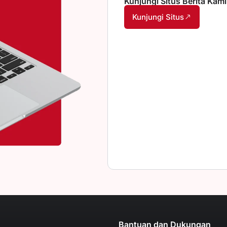
Kunjungi Situs Berita Kami
Kunjungi Situs
Bantuan dan Dukungan