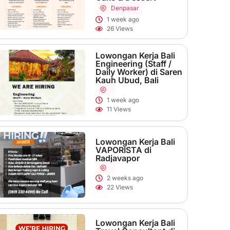
Denpasar
1 week ago
26 Views
Lowongan Kerja Bali
Engineering (Staff /
Daily Worker) di Saren
Kauh Ubud, Bali
1 week ago
11 Views
Lowongan Kerja Bali
VAPORISTA di
Radjavapor
2 weeks ago
22 Views
Lowongan Kerja Bali