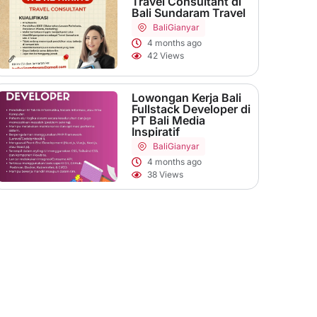
Travel Consultant di
Bali Sundaram Travel
Bali
Gianyar
4 months ago
42 Views
Lowongan Kerja Bali
Fullstack Developer di
PT Bali Media
Inspiratif
Bali
Gianyar
4 months ago
38 Views