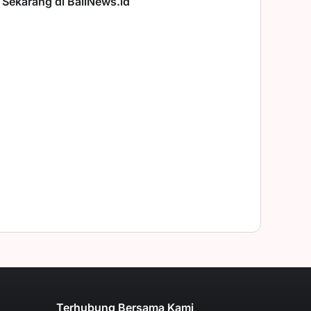
 Sekarang di BaliNews.id
Terhubung Bersama Kami