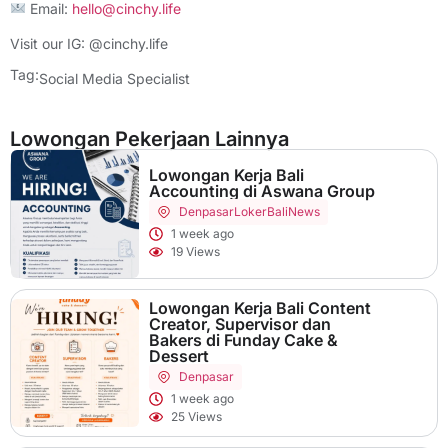
Email:
hello@cinchy.life
Visit our IG: @cinchy.life
Tag:
Social Media Specialist
Lowongan Pekerjaan Lainnya
Lowongan Kerja Bali
Accounting di Aswana Group
Denpasar
LokerBaliNews
1 week ago
19 Views
Lowongan Kerja Bali Content
Creator, Supervisor dan
Bakers di Funday Cake &
Dessert
Denpasar
1 week ago
25 Views