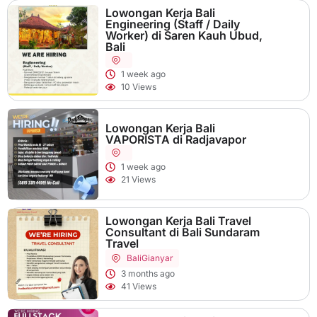
Lowongan Kerja Bali
Engineering (Staff / Daily
Worker) di Saren Kauh Ubud,
Bali
1 week ago
10 Views
Lowongan Kerja Bali
VAPORISTA di Radjavapor
1 week ago
21 Views
Lowongan Kerja Bali Travel
Consultant di Bali Sundaram
Travel
Bali
Gianyar
3 months ago
41 Views