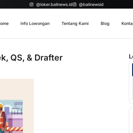
@loker.balinews.id
@balinewsid
ome
Info Lowongan
Tentang Kami
Blog
Konta
, QS, & Drafter
L