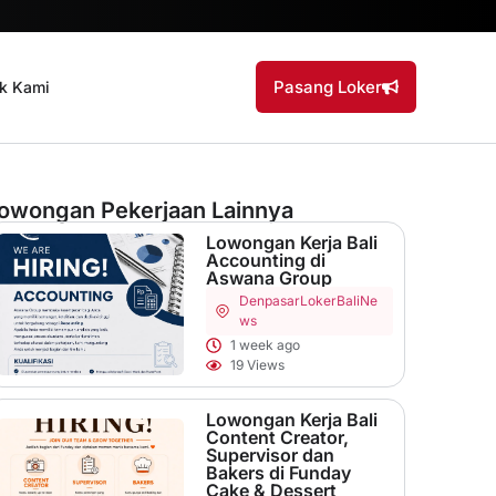
Pasang Loker
k Kami
owongan Pekerjaan Lainnya
Lowongan Kerja Bali
Accounting di
Aswana Group
Denpasar
LokerBaliNe
ws
1 week ago
19 Views
Lowongan Kerja Bali
Content Creator,
Supervisor dan
Bakers di Funday
Cake & Dessert