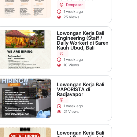
Denpasar
1 week ago
25 Views
Lowongan Kerja Bali
Engineering (Staff /
Daily Worker) di Saren
Kauh Ubud, Bali
1 week ago
10 Views
Lowongan Kerja Bali
VAPORISTA di
Radjavapor
1 week ago
21 Views
Lowongan Kerja Bali