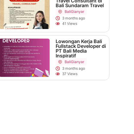
Travel Consultant di
Bali Sundaram Travel
Bali
Gianyar
3 months ago
41 Views
Lowongan Kerja Bali
Fullstack Developer di
PT Bali Media
Inspiratif
Bali
Gianyar
3 months ago
37 Views