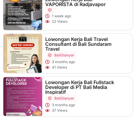
VAPORISTA di Radjavapor
1 week ago
22 Views
Lowongan Kerja Bali Travel
Consultant di Bali Sundaram
Travel
Bali
Gianyar
3 months ago
41 Views
Lowongan Kerja Bali Fullstack
Developer di PT Bali Media
Inspiratif
Bali
Gianyar
3 months ago
37 Views