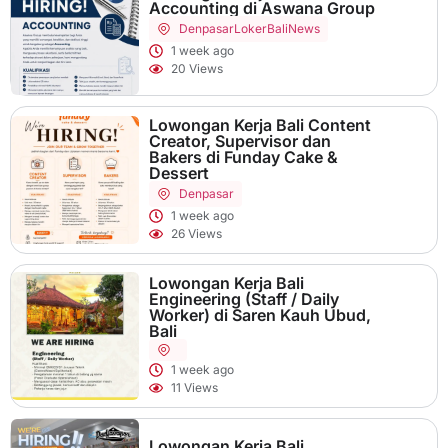
Accounting di Aswana Group
Denpasar
LokerBaliNews
1 week ago
20 Views
Lowongan Kerja Bali Content
Creator, Supervisor dan
Bakers di Funday Cake &
Dessert
Denpasar
1 week ago
26 Views
Lowongan Kerja Bali
Engineering (Staff / Daily
Worker) di Saren Kauh Ubud,
Bali
1 week ago
11 Views
Lowongan Kerja Bali