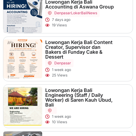
Lowongan Kerja Bali
Accounting di Aswana Group
Denpasar
LokerBaliNews
7 days ago
19 Views
Lowongan Kerja Bali Content
Creator, Supervisor dan
Bakers di Funday Cake &
Dessert
Denpasar
1 week ago
25 Views
Lowongan Kerja Bali
Engineering (Staff / Daily
Worker) di Saren Kauh Ubud,
Bali
1 week ago
10 Views