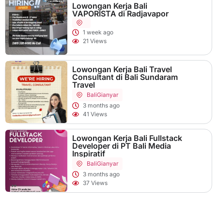
Lowongan Kerja Bali
VAPORISTA di Radjavapor
1 week ago
21 Views
Lowongan Kerja Bali Travel
Consultant di Bali Sundaram
Travel
Bali
Gianyar
3 months ago
41 Views
Lowongan Kerja Bali Fullstack
Developer di PT Bali Media
Inspiratif
Bali
Gianyar
3 months ago
37 Views