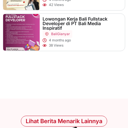
42 Views
Lowongan Kerja Bali Fullstack
Developer di PT Bali Media
Inspiratif
Bali
Gianyar
4 months ago
38 Views
Lihat Berita Menarik Lainnya