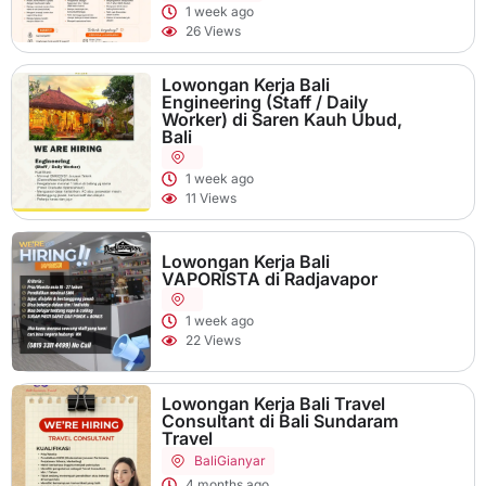
1 week ago
26 Views
Lowongan Kerja Bali
Engineering (Staff / Daily
Worker) di Saren Kauh Ubud,
Bali
1 week ago
11 Views
Lowongan Kerja Bali
VAPORISTA di Radjavapor
1 week ago
22 Views
Lowongan Kerja Bali Travel
Consultant di Bali Sundaram
Travel
Bali
Gianyar
4 months ago