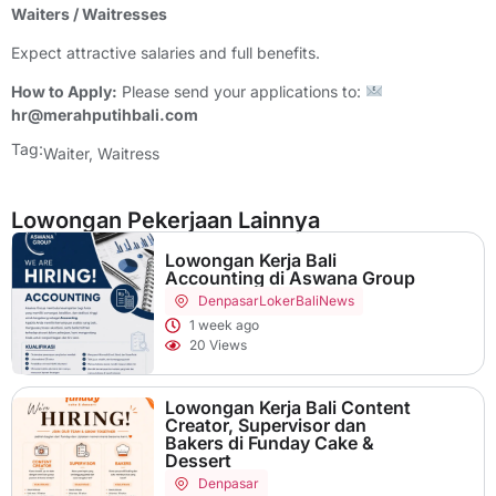
Waiters / Waitresses
Expect attractive salaries and full benefits.
How to Apply:
Please send your applications to:
hr@merahputihbali.com
Tag:
Waiter
,
Waitress
Lowongan Pekerjaan Lainnya
Lowongan Kerja Bali
Accounting di Aswana Group
Denpasar
LokerBaliNews
1 week ago
20 Views
Lowongan Kerja Bali Content
Creator, Supervisor dan
Bakers di Funday Cake &
Dessert
Denpasar