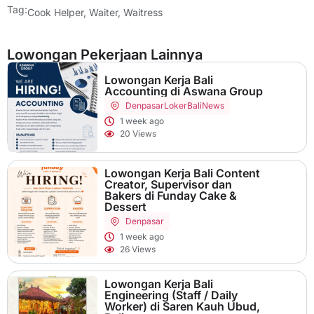
Tag:
Cook Helper
,
Waiter
,
Waitress
Lowongan Pekerjaan Lainnya
Lowongan Kerja Bali
Accounting di Aswana Group
Denpasar
LokerBaliNews
1 week ago
20 Views
Lowongan Kerja Bali Content
Creator, Supervisor dan
Bakers di Funday Cake &
Dessert
Denpasar
1 week ago
26 Views
Lowongan Kerja Bali
Engineering (Staff / Daily
Worker) di Saren Kauh Ubud,