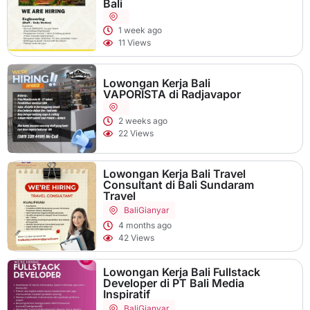
Bali
1 week ago
11 Views
Lowongan Kerja Bali
VAPORISTA di Radjavapor
2 weeks ago
22 Views
Lowongan Kerja Bali Travel
Consultant di Bali Sundaram
Travel
Bali
Gianyar
4 months ago
42 Views
Lowongan Kerja Bali Fullstack
Developer di PT Bali Media
Inspiratif
Bali
Gianyar