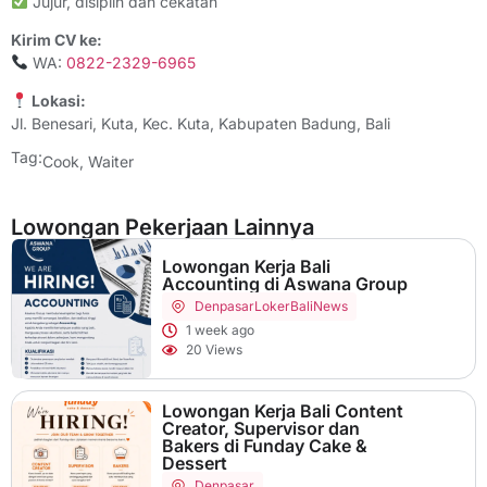
Jujur, disiplin dan cekatan
Kirim CV ke:
WA:
0822-2329-6965
Lokasi:
Jl. Benesari, Kuta, Kec. Kuta, Kabupaten Badung, Bali
Tag:
Cook
,
Waiter
Lowongan Pekerjaan Lainnya
Lowongan Kerja Bali
Accounting di Aswana Group
Denpasar
LokerBaliNews
1 week ago
20 Views
Lowongan Kerja Bali Content
Creator, Supervisor dan
Bakers di Funday Cake &
Dessert
Denpasar