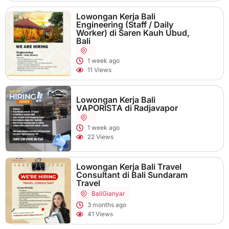
Lowongan Kerja Bali
Engineering (Staff / Daily
Worker) di Saren Kauh Ubud,
Bali
1 week ago
11 Views
Lowongan Kerja Bali
VAPORISTA di Radjavapor
1 week ago
22 Views
Lowongan Kerja Bali Travel
Consultant di Bali Sundaram
Travel
Bali
Gianyar
3 months ago
41 Views