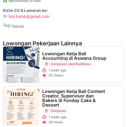
Berdomisili di Bali
Kirim CV & Lamaran ke:
hrd.bsmb@gmail.com
Tag:
Teknisi
Lowongan Pekerjaan Lainnya
Lowongan Kerja Bali
Accounting di Aswana Group
Denpasar
LokerBaliNews
1 week ago
20 Views
Lowongan Kerja Bali Content
Creator, Supervisor dan
Bakers di Funday Cake &
Dessert
Denpasar
1 week ago
26 Views