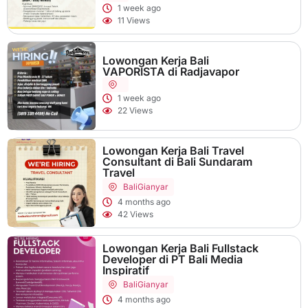
1 week ago
11 Views
Lowongan Kerja Bali
VAPORISTA di Radjavapor
1 week ago
22 Views
Lowongan Kerja Bali Travel
Consultant di Bali Sundaram
Travel
Bali
Gianyar
4 months ago
42 Views
Lowongan Kerja Bali Fullstack
Developer di PT Bali Media
Inspiratif
Bali
Gianyar
4 months ago