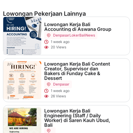
Lowongan Pekerjaan Lainnya
Lowongan Kerja Bali
Accounting di Aswana Group
Denpasar
LokerBaliNews
1 week ago
20 Views
Lowongan Kerja Bali Content
Creator, Supervisor dan
Bakers di Funday Cake &
Dessert
Denpasar
1 week ago
26 Views
Lowongan Kerja Bali
Engineering (Staff / Daily
Worker) di Saren Kauh Ubud,
Bali