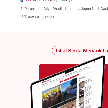
083114996728
(Dayu Nenny)
Perumahan Griya Dhadi Idaman, Jl. Jepun No 1, Dau
Tag:
Staff F&B Service
Lihat Berita Menarik L