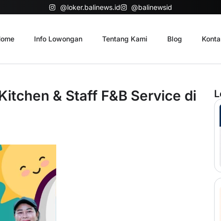
@loker.balinews.id
@balinewsid
ome
Info Lowongan
Tentang Kami
Blog
Konta
itchen & Staff F&B Service di
L