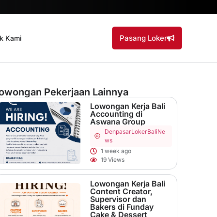
Pasang Loker
k Kami
owongan Pekerjaan Lainnya
Lowongan Kerja Bali
Accounting di
Aswana Group
Denpasar
LokerBaliNe
ws
1 week ago
19 Views
Lowongan Kerja Bali
Content Creator,
Supervisor dan
Bakers di Funday
Cake & Dessert