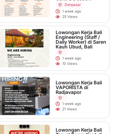
Denpasar
1 week ago
25 Views
Lowongan Kerja Bali
Engineering (Staff /
Daily Worker) di Saren
Kauh Ubud, Bali
1 week ago
10 Views
Lowongan Kerja Bali
VAPORISTA di
Radjavapor
1 week ago
21 Views
Lowongan Kerja Bali