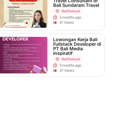
Travel Consultant di
Bali Sundaram Travel
Bali
Gianyar
3 months ago
41 Views
Lowongan Kerja Bali
Fullstack Developer di
PT Bali Media
Inspiratif
Bali
Gianyar
3 months ago
37 Views