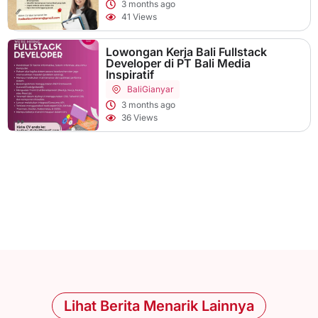
3 months ago
41 Views
Lowongan Kerja Bali Fullstack
Developer di PT Bali Media
Inspiratif
Bali
Gianyar
3 months ago
36 Views
Lihat Berita Menarik Lainnya