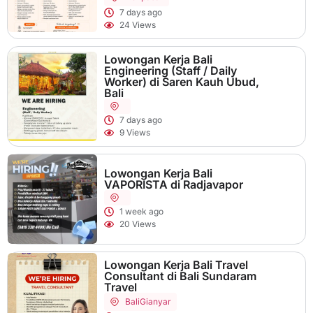
7 days ago
24 Views
Lowongan Kerja Bali
Engineering (Staff / Daily
Worker) di Saren Kauh Ubud,
Bali
7 days ago
9 Views
Lowongan Kerja Bali
VAPORISTA di Radjavapor
1 week ago
20 Views
Lowongan Kerja Bali Travel
Consultant di Bali Sundaram
Travel
Bali
Gianyar