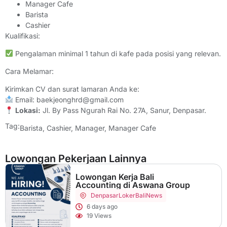
Manager Cafe
Barista
Cashier
Kualifikasi:
Pengalaman minimal 1 tahun di kafe pada posisi yang relevan.
Cara Melamar:
Kirimkan CV dan surat lamaran Anda ke:
Email: baekjeonghrd@gmail.com
Lokasi:
Jl. By Pass Ngurah Rai No. 27A, Sanur, Denpasar.
Tag:
Barista
,
Cashier
,
Manager
,
Manager Cafe
Lowongan Pekerjaan Lainnya
Lowongan Kerja Bali
Accounting di Aswana Group
Denpasar
LokerBaliNews
6 days ago
19 Views