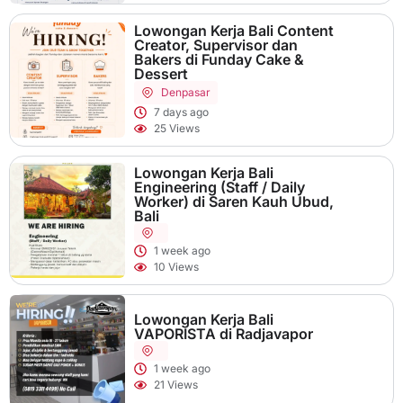
Lowongan Kerja Bali Content
Creator, Supervisor dan
Bakers di Funday Cake &
Dessert
Denpasar
7 days ago
25 Views
Lowongan Kerja Bali
Engineering (Staff / Daily
Worker) di Saren Kauh Ubud,
Bali
1 week ago
10 Views
Lowongan Kerja Bali
VAPORISTA di Radjavapor
1 week ago
21 Views