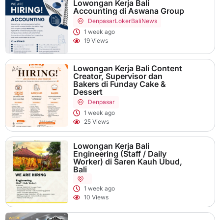
Lowongan Kerja Bali
Accounting di Aswana Group
Denpasar
LokerBaliNews
1 week ago
19 Views
Lowongan Kerja Bali Content
Creator, Supervisor dan
Bakers di Funday Cake &
Dessert
Denpasar
1 week ago
25 Views
Lowongan Kerja Bali
Engineering (Staff / Daily
Worker) di Saren Kauh Ubud,
Bali
1 week ago
10 Views