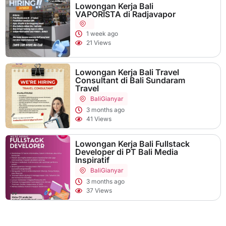
Lowongan Kerja Bali
VAPORISTA di Radjavapor
1 week ago
21 Views
Lowongan Kerja Bali Travel
Consultant di Bali Sundaram
Travel
Bali
Gianyar
3 months ago
41 Views
Lowongan Kerja Bali Fullstack
Developer di PT Bali Media
Inspiratif
Bali
Gianyar
3 months ago
37 Views