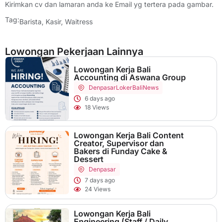
Kirimkan cv dan lamaran anda ke Email yg tertera pada gambar.
Tag:
Barista
,
Kasir
,
Waitress
Lowongan Pekerjaan Lainnya
Lowongan Kerja Bali
Accounting di Aswana Group
Denpasar
LokerBaliNews
6 days ago
18 Views
Lowongan Kerja Bali Content
Creator, Supervisor dan
Bakers di Funday Cake &
Dessert
Denpasar
7 days ago
24 Views
Lowongan Kerja Bali
Engineering (Staff / Daily