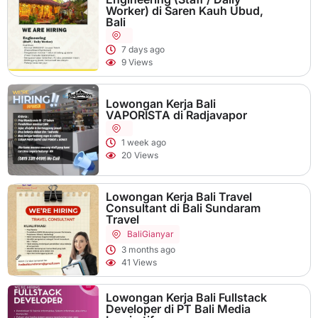
Worker) di Saren Kauh Ubud,
Bali
7 days ago
9 Views
Lowongan Kerja Bali
VAPORISTA di Radjavapor
1 week ago
20 Views
Lowongan Kerja Bali Travel
Consultant di Bali Sundaram
Travel
Bali
Gianyar
3 months ago
41 Views
Lowongan Kerja Bali Fullstack
Developer di PT Bali Media