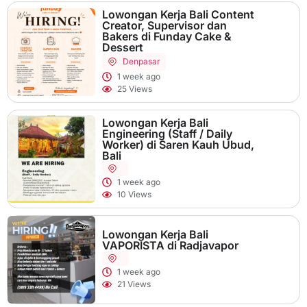
Lowongan Kerja Bali Content
Creator, Supervisor dan
Bakers di Funday Cake &
Dessert
Denpasar
1 week ago
25 Views
Lowongan Kerja Bali
Engineering (Staff / Daily
Worker) di Saren Kauh Ubud,
Bali
1 week ago
10 Views
Lowongan Kerja Bali
VAPORISTA di Radjavapor
1 week ago
21 Views