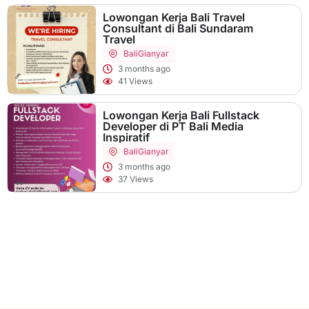
Lowongan Kerja Bali Travel
Consultant di Bali Sundaram
Travel
Bali
Gianyar
3 months ago
41 Views
Lowongan Kerja Bali Fullstack
Developer di PT Bali Media
Inspiratif
Bali
Gianyar
3 months ago
37 Views