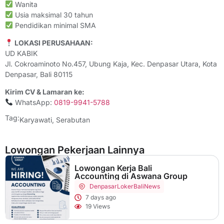
Wanita
Usia maksimal 30 tahun
Pendidikan minimal SMA
LOKASI PERUSAHAAN:
UD KABIK
Jl. Cokroaminoto No.457, Ubung Kaja, Kec. Denpasar Utara, Kota
Denpasar, Bali 80115
Kirim CV & Lamaran ke:
WhatsApp:
0819-9941-5788
Tag:
Karyawati
,
Serabutan
Lowongan Pekerjaan Lainnya
Lowongan Kerja Bali
Accounting di Aswana Group
Denpasar
LokerBaliNews
7 days ago
19 Views