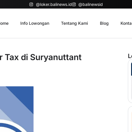
@loker.balinews.id
@balinewsid
ome
Info Lowongan
Tentang Kami
Blog
Konta
 Tax di Suryanuttant
L