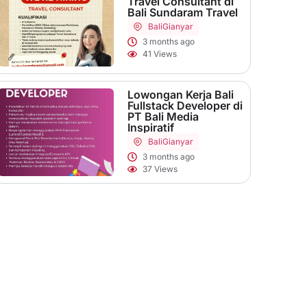
Travel Consultant di
Bali Sundaram Travel
Bali
Gianyar
3 months ago
41 Views
Lowongan Kerja Bali
Fullstack Developer di
PT Bali Media
Inspiratif
Bali
Gianyar
3 months ago
37 Views