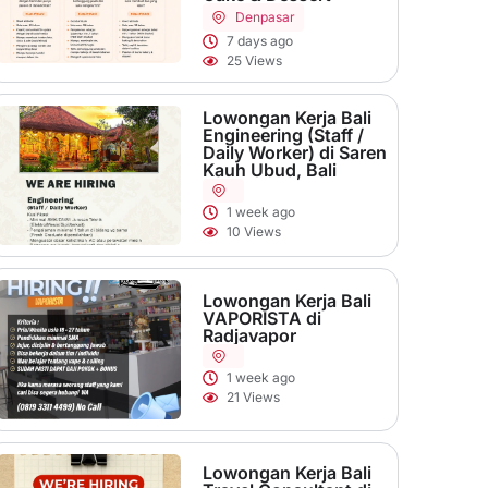
Denpasar
7 days ago
25 Views
Lowongan Kerja Bali
Engineering (Staff /
Daily Worker) di Saren
Kauh Ubud, Bali
1 week ago
10 Views
Lowongan Kerja Bali
VAPORISTA di
Radjavapor
1 week ago
21 Views
Lowongan Kerja Bali