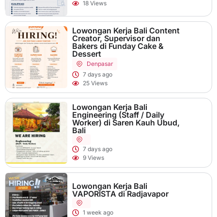
18 Views
Lowongan Kerja Bali Content
Creator, Supervisor dan
Bakers di Funday Cake &
Dessert
Denpasar
7 days ago
25 Views
Lowongan Kerja Bali
Engineering (Staff / Daily
Worker) di Saren Kauh Ubud,
Bali
7 days ago
9 Views
Lowongan Kerja Bali
VAPORISTA di Radjavapor
1 week ago