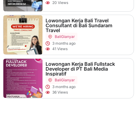
20 Views
Lowongan Kerja Bali Travel
Consultant di Bali Sundaram
Travel
Bali
Gianyar
3 months ago
41 Views
Lowongan Kerja Bali Fullstack
Developer di PT Bali Media
Inspiratif
Bali
Gianyar
3 months ago
36 Views