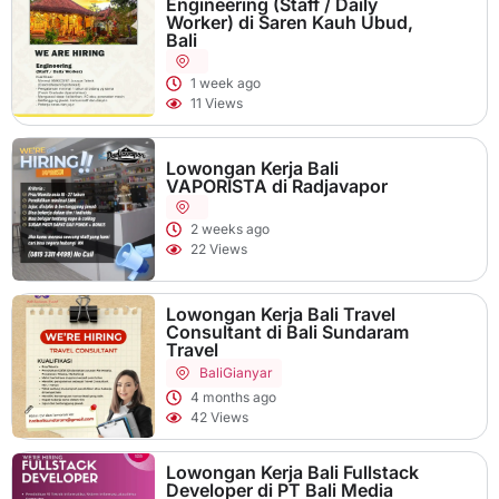
Engineering (Staff / Daily
Worker) di Saren Kauh Ubud,
Bali
1 week ago
11 Views
Lowongan Kerja Bali
VAPORISTA di Radjavapor
2 weeks ago
22 Views
Lowongan Kerja Bali Travel
Consultant di Bali Sundaram
Travel
Bali
Gianyar
4 months ago
42 Views
Lowongan Kerja Bali Fullstack
Developer di PT Bali Media