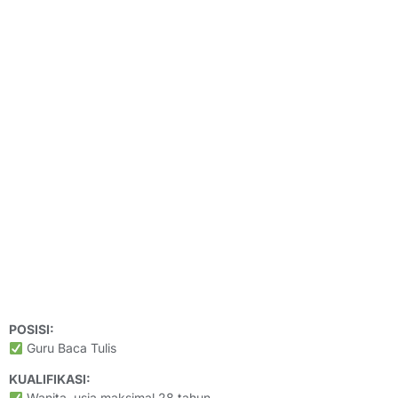
POSISI:
Guru Baca Tulis
KUALIFIKASI:
Wanita, usia maksimal 28 tahun