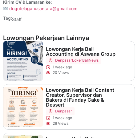
Kirim CV & Lamaran ke:
dogotelaganusantara@gmail.com
Tag:
Staff
Lowongan Pekerjaan Lainnya
Lowongan Kerja Bali
Accounting di Aswana Group
Denpasar
LokerBaliNews
1 week ago
20 Views
Lowongan Kerja Bali Content
Creator, Supervisor dan
Bakers di Funday Cake &
Dessert
Denpasar
1 week ago
26 Views