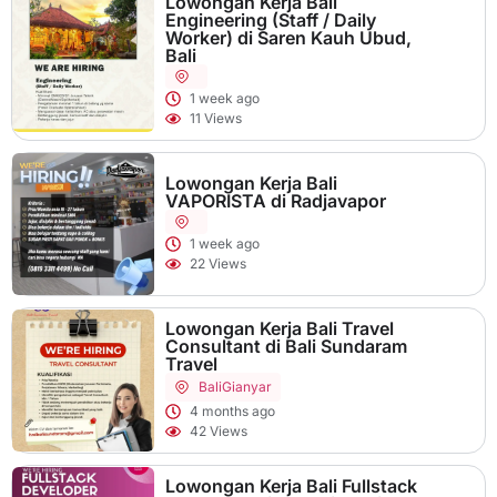
Lowongan Kerja Bali
Engineering (Staff / Daily
Worker) di Saren Kauh Ubud,
Bali
1 week ago
11 Views
Lowongan Kerja Bali
VAPORISTA di Radjavapor
1 week ago
22 Views
Lowongan Kerja Bali Travel
Consultant di Bali Sundaram
Travel
Bali
Gianyar
4 months ago
42 Views
Lowongan Kerja Bali Fullstack