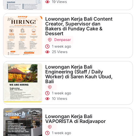
19 Views
Lowongan Kerja Bali Content
Creator, Supervisor dan
Bakers di Funday Cake &
Dessert
Denpasar
1 week ago
25 Views
Lowongan Kerja Bali
Engineering (Staff / Daily
Worker) di Saren Kauh Ubud,
Bali
1 week ago
10 Views
Lowongan Kerja Bali
VAPORISTA di Radjavapor
1 week ago