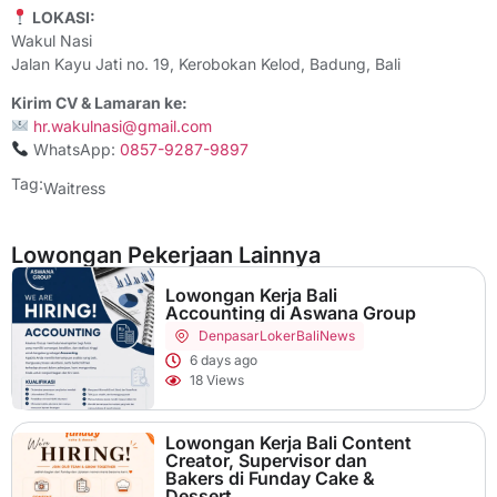
LOKASI:
Wakul Nasi
Jalan Kayu Jati no. 19, Kerobokan Kelod, Badung, Bali
Kirim CV & Lamaran ke:
hr.wakulnasi@gmail.com
WhatsApp:
0857-9287-9897
Tag:
Waitress
Lowongan Pekerjaan Lainnya
Lowongan Kerja Bali
Accounting di Aswana Group
Denpasar
LokerBaliNews
6 days ago
18 Views
Lowongan Kerja Bali Content
Creator, Supervisor dan
Bakers di Funday Cake &
Dessert