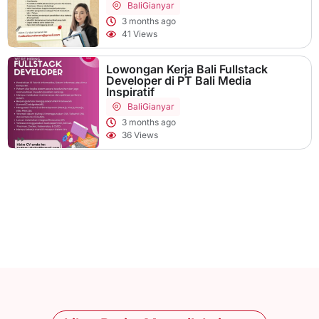
Bali
Gianyar
3 months ago
41 Views
Lowongan Kerja Bali Fullstack
Developer di PT Bali Media
Inspiratif
Bali
Gianyar
3 months ago
36 Views