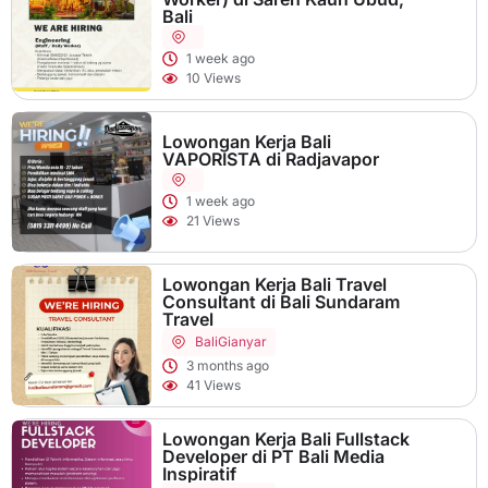
Bali
1 week ago
10 Views
Lowongan Kerja Bali
VAPORISTA di Radjavapor
1 week ago
21 Views
Lowongan Kerja Bali Travel
Consultant di Bali Sundaram
Travel
Bali
Gianyar
3 months ago
41 Views
Lowongan Kerja Bali Fullstack
Developer di PT Bali Media
Inspiratif