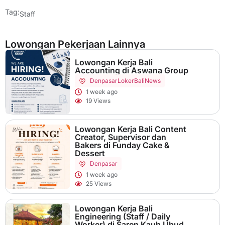
Tag:
Staff
Lowongan Pekerjaan Lainnya
Lowongan Kerja Bali
Accounting di Aswana Group
Denpasar
LokerBaliNews
1 week ago
19 Views
Lowongan Kerja Bali Content
Creator, Supervisor dan
Bakers di Funday Cake &
Dessert
Denpasar
1 week ago
25 Views
Lowongan Kerja Bali
Engineering (Staff / Daily
Worker) di Saren Kauh Ubud,