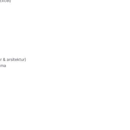
Excel)
& arsitektur)
sama