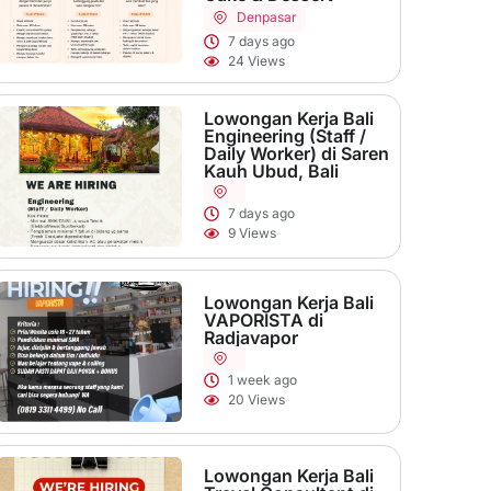
Denpasar
7 days ago
24 Views
Lowongan Kerja Bali
Engineering (Staff /
Daily Worker) di Saren
Kauh Ubud, Bali
7 days ago
9 Views
Lowongan Kerja Bali
VAPORISTA di
Radjavapor
1 week ago
20 Views
Lowongan Kerja Bali