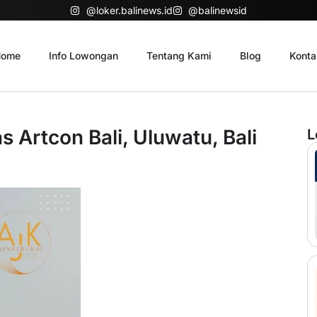
@loker.balinews.id
@balinewsid
ome
Info Lowongan
Tentang Kami
Blog
Konta
 Artcon Bali, Uluwatu, Bali
L