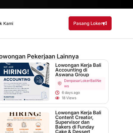
Pasang Loker
k Kami
owongan Pekerjaan Lainnya
Lowongan Kerja Bali
Accounting di
Aswana Group
Denpasar
LokerBaliNe
ws
6 days ago
18 Views
Lowongan Kerja Bali
Content Creator,
Supervisor dan
Bakers di Funday
Cake & Dessert