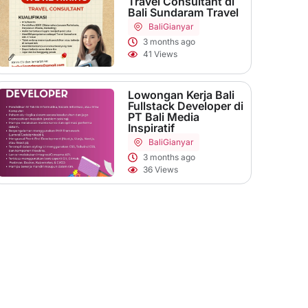
Travel Consultant di
Bali Sundaram Travel
Bali
Gianyar
3 months ago
41 Views
Lowongan Kerja Bali
Fullstack Developer di
PT Bali Media
Inspiratif
Bali
Gianyar
3 months ago
36 Views