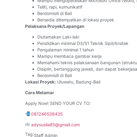
Mampu mengoperasikan Microsoft Office (Word, 
Teliti, rapi, komunikatif
Berdomisili di Bali
Bersedia ditempatkan di lokasi proyek
Pelaksana Proyek/Lapangan
Diutamakan Laki-laki
Pendidikan minimal D3/S1 Teknik Sipil/Arsitek
Pengalaman minimal 1 tahun
Mampu membaca gambar kerja
Memahami teknis pelaksanaan bangunan (struktur 
Disiplin, bertanggung jawab, dan dapat bekerja
Berdomisili di Bali
Lokasi Proyek:
Uluwatu, Badung-Bali
Cara Melamar
Apply Now! SEND YOUR CV TO:
081246538435
adysusila85@gmail.com
Tag:
Staff Admin