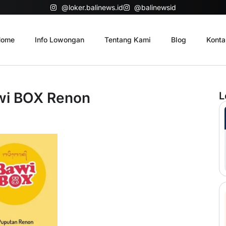
@loker.balinews.id
@balinewsid
ome
Info Lowongan
Tentang Kami
Blog
Konta
wi BOX Renon
L