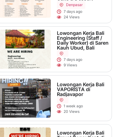
Denpasar
7 days ago
24 Views
Lowongan Kerja Bali
Engineering (Staff /
Daily Worker) di Saren
Kauh Ubud, Bali
7 days ago
9 Views
Lowongan Kerja Bali
VAPORISTA di
Radjavapor
1 week ago
20 Views
Lowongan Kerja Bali