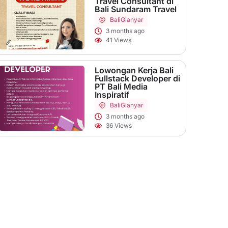
Travel Consultant di
Bali Sundaram Travel
Bali
Gianyar
3 months ago
41 Views
Lowongan Kerja Bali
Fullstack Developer di
PT Bali Media
Inspiratif
Bali
Gianyar
3 months ago
36 Views