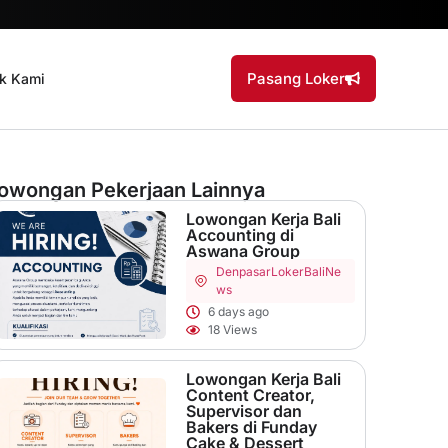
Pasang Loker
k Kami
owongan Pekerjaan Lainnya
Lowongan Kerja Bali
Accounting di
Aswana Group
Denpasar
LokerBaliNe
ws
6 days ago
18 Views
Lowongan Kerja Bali
Content Creator,
Supervisor dan
Bakers di Funday
Cake & Dessert