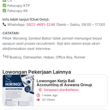
CV
Fotocopy KTP
Fotocopy KK
Info lebih lanjut (Chat Only):
WhatsApp:
0822-4691-3248
(Senin – Sabtu, 09:00 – 17:00)
CATATAN:
Pihak Waroeng Sambal Bakar tidak pernah memungut biaya
apapun saat proses recruitment. Gaji dan sistem kerja akan
diinformasikan saat interview.
Tag:
Busboy
,
Dishwasher
,
Helper
,
Office Boy
,
Runner
Lowongan Pekerjaan Lainnya
Lowongan Kerja Bali
Accounting di Aswana Group
Denpasar
LokerBaliNews
1 week ago
20 Views