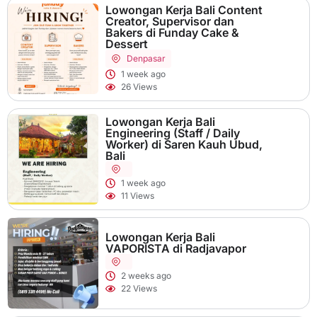
Lowongan Kerja Bali Content
Creator, Supervisor dan
Bakers di Funday Cake &
Dessert
Denpasar
1 week ago
26 Views
Lowongan Kerja Bali
Engineering (Staff / Daily
Worker) di Saren Kauh Ubud,
Bali
1 week ago
11 Views
Lowongan Kerja Bali
VAPORISTA di Radjavapor
2 weeks ago
22 Views