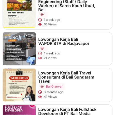
Engineering (Staff / Daily
Worker) di Saren Kauh Ubud,
Bali
1 week ago
10 Views
Lowongan Kerja Bali
VAPORISTA di Radjavapor
1 week ago
21 Views
Lowongan Kerja Bali Travel
Consultant di Bali Sundaram
Travel
Bali
Gianyar
3 months ago
41 Views
Lowongan Kerja Bali Fullstack
Developer di PT Bali Media