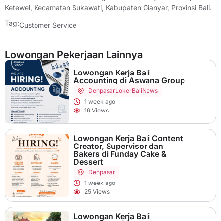
Ketewel, Kecamatan Sukawati, Kabupaten Gianyar, Provinsi Bali.
Tag:
Customer Service
Lowongan Pekerjaan Lainnya
Lowongan Kerja Bali
Accounting di Aswana Group
Denpasar
LokerBaliNews
1 week ago
19 Views
Lowongan Kerja Bali Content
Creator, Supervisor dan
Bakers di Funday Cake &
Dessert
Denpasar
1 week ago
25 Views
Lowongan Kerja Bali