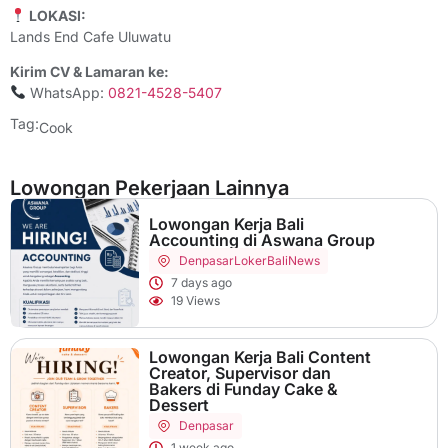
LOKASI:
Lands End Cafe Uluwatu
Kirim CV & Lamaran ke:
WhatsApp:
0821-4528-5407
Tag:
Cook
Lowongan Pekerjaan Lainnya
Lowongan Kerja Bali
Accounting di Aswana Group
Denpasar
LokerBaliNews
7 days ago
19 Views
Lowongan Kerja Bali Content
Creator, Supervisor dan
Bakers di Funday Cake &
Dessert
Denpasar
1 week ago