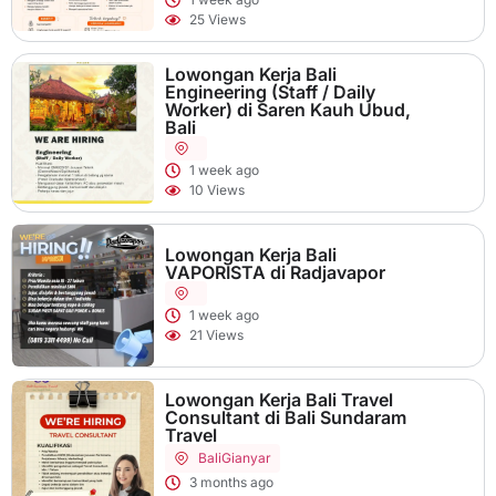
25 Views
Lowongan Kerja Bali
Engineering (Staff / Daily
Worker) di Saren Kauh Ubud,
Bali
1 week ago
10 Views
Lowongan Kerja Bali
VAPORISTA di Radjavapor
1 week ago
21 Views
Lowongan Kerja Bali Travel
Consultant di Bali Sundaram
Travel
Bali
Gianyar
3 months ago