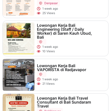
Denpasar
1 week ago
25 Views
Lowongan Kerja Bali
Engineering (Staff / Daily
Worker) di Saren Kauh Ubud,
Bali
1 week ago
10 Views
Lowongan Kerja Bali
VAPORISTA di Radjavapor
1 week ago
21 Views
Lowongan Kerja Bali Travel
Consultant di Bali Sundaram
Travel