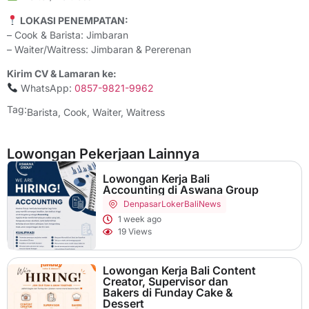
LOKASI PENEMPATAN:
– Cook & Barista: Jimbaran
– Waiter/Waitress: Jimbaran & Pererenan
Kirim CV & Lamaran ke:
WhatsApp:
0857-9821-9962
Tag:
Barista
,
Cook
,
Waiter
,
Waitress
Lowongan Pekerjaan Lainnya
Lowongan Kerja Bali
Accounting di Aswana Group
Denpasar
LokerBaliNews
1 week ago
19 Views
Lowongan Kerja Bali Content
Creator, Supervisor dan
Bakers di Funday Cake &
Dessert