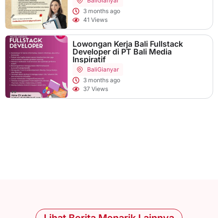
Bali
Gianyar
3 months ago
41 Views
Lowongan Kerja Bali Fullstack
Developer di PT Bali Media
Inspiratif
Bali
Gianyar
3 months ago
37 Views
Lihat Berita Menarik Lainnya