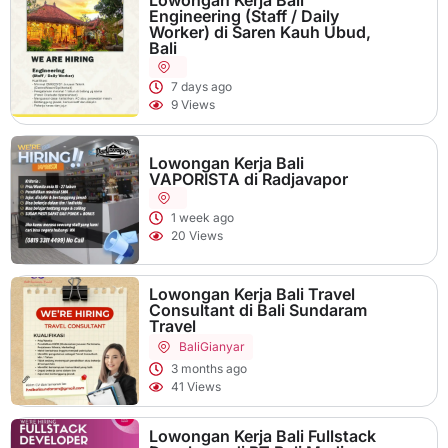
Engineering (Staff / Daily
Worker) di Saren Kauh Ubud,
Bali
7 days ago
9 Views
Lowongan Kerja Bali
VAPORISTA di Radjavapor
1 week ago
20 Views
Lowongan Kerja Bali Travel
Consultant di Bali Sundaram
Travel
Bali
Gianyar
3 months ago
41 Views
Lowongan Kerja Bali Fullstack