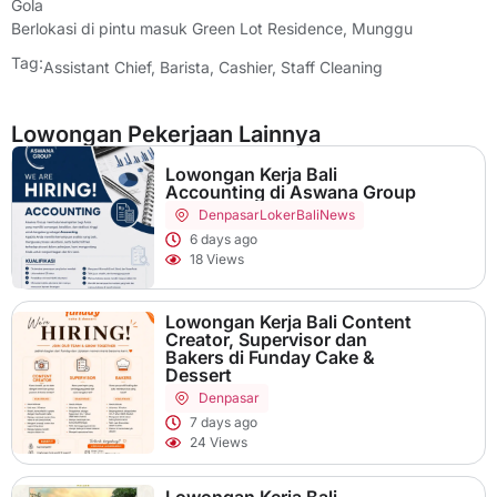
Gola
Berlokasi di pintu masuk Green Lot Residence, Munggu
Tag:
Assistant Chief
,
Barista
,
Cashier
,
Staff Cleaning
Lowongan Pekerjaan Lainnya
Lowongan Kerja Bali
Accounting di Aswana Group
Denpasar
LokerBaliNews
6 days ago
18 Views
Lowongan Kerja Bali Content
Creator, Supervisor dan
Bakers di Funday Cake &
Dessert
Denpasar
7 days ago
24 Views
Lowongan Kerja Bali