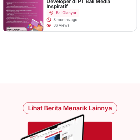
Developer di PT Bali Media
Inspiratif
Bali
Gianyar
3 months ago
36 Views
Lihat Berita Menarik Lainnya