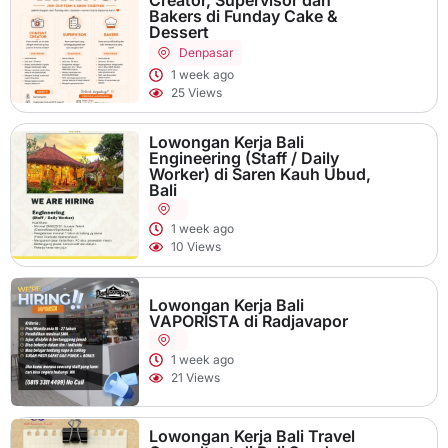
Creator, Supervisor dan
Bakers di Funday Cake &
Dessert
Denpasar
1 week ago
25 Views
Lowongan Kerja Bali
Engineering (Staff / Daily
Worker) di Saren Kauh Ubud,
Bali
1 week ago
10 Views
Lowongan Kerja Bali
VAPORISTA di Radjavapor
1 week ago
21 Views
Lowongan Kerja Bali Travel