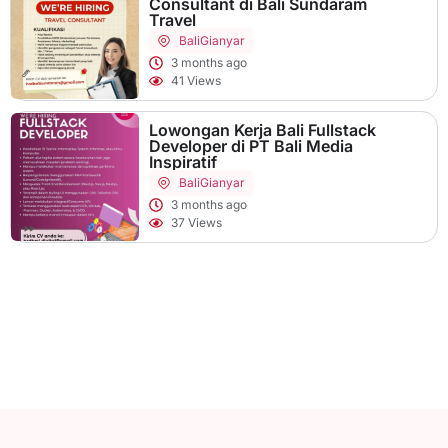
Consultant di Bali Sundaram
Travel
Bali
Gianyar
3 months ago
41 Views
Lowongan Kerja Bali Fullstack
Developer di PT Bali Media
Inspiratif
Bali
Gianyar
3 months ago
37 Views