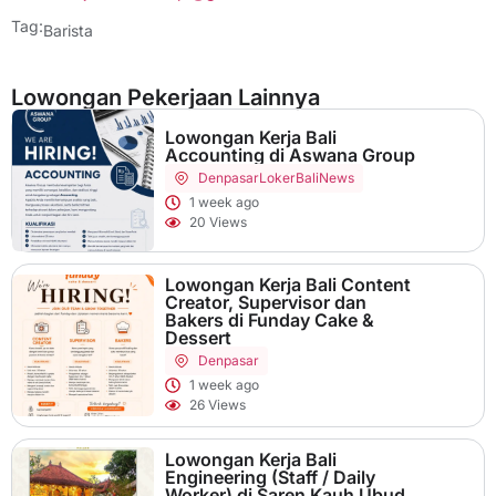
Tag:
Barista
Lowongan Pekerjaan Lainnya
Lowongan Kerja Bali
Accounting di Aswana Group
Denpasar
LokerBaliNews
1 week ago
20 Views
Lowongan Kerja Bali Content
Creator, Supervisor dan
Bakers di Funday Cake &
Dessert
Denpasar
1 week ago
26 Views
Lowongan Kerja Bali
Engineering (Staff / Daily
Worker) di Saren Kauh Ubud,