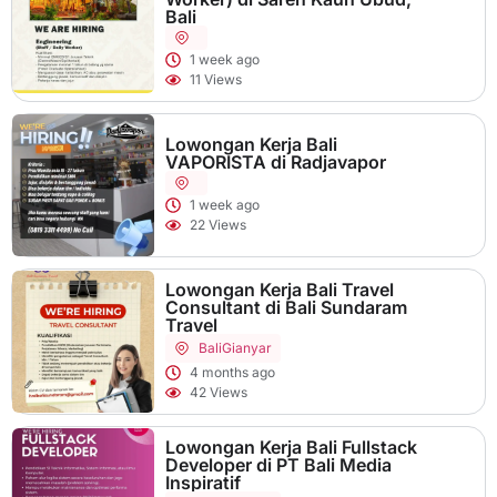
Bali
1 week ago
11 Views
Lowongan Kerja Bali
VAPORISTA di Radjavapor
1 week ago
22 Views
Lowongan Kerja Bali Travel
Consultant di Bali Sundaram
Travel
Bali
Gianyar
4 months ago
42 Views
Lowongan Kerja Bali Fullstack
Developer di PT Bali Media
Inspiratif