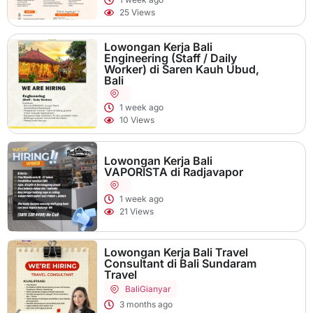
25 Views
Lowongan Kerja Bali
Engineering (Staff / Daily
Worker) di Saren Kauh Ubud,
Bali
1 week ago
10 Views
Lowongan Kerja Bali
VAPORISTA di Radjavapor
1 week ago
21 Views
Lowongan Kerja Bali Travel
Consultant di Bali Sundaram
Travel
Bali
Gianyar
3 months ago