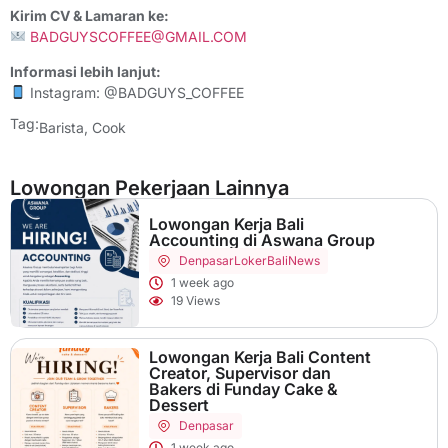
Kirim CV & Lamaran ke:
BADGUYSCOFFEE@GMAIL.COM
Informasi lebih lanjut:
Instagram: @BADGUYS_COFFEE
Tag:
Barista
,
Cook
Lowongan Pekerjaan Lainnya
Lowongan Kerja Bali
Accounting di Aswana Group
Denpasar
LokerBaliNews
1 week ago
19 Views
Lowongan Kerja Bali Content
Creator, Supervisor dan
Bakers di Funday Cake &
Dessert
Denpasar
1 week ago