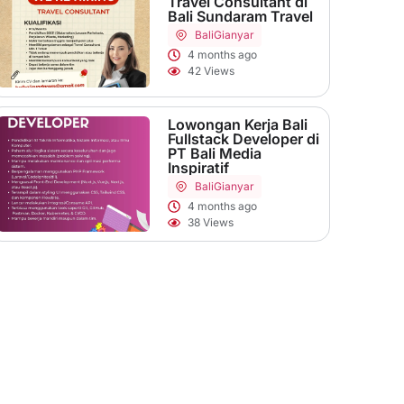
Travel Consultant di
Bali Sundaram Travel
Bali
Gianyar
4 months ago
42 Views
Lowongan Kerja Bali
Fullstack Developer di
PT Bali Media
Inspiratif
Bali
Gianyar
4 months ago
38 Views