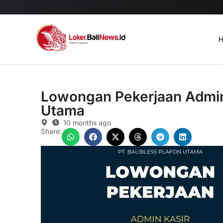
H
Lowongan Pekerjaan Admin K
Utama
10 months ago
Share: