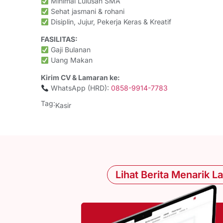
Minimal Lulusan SMA
Sehat jasmani & rohani
Disiplin, Jujur, Pekerja Keras & Kreatif
FASILITAS:
Gaji Bulanan
Uang Makan
Kirim CV & Lamaran ke:
WhatsApp (HRD):
0858-9914-7783
Tag:
Kasir
Lihat Berita Menarik L