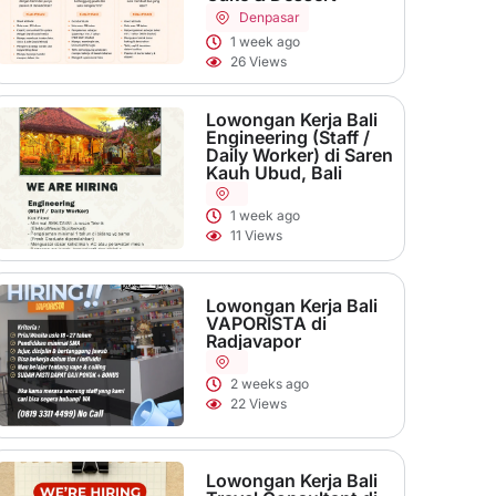
Denpasar
1 week ago
26 Views
Lowongan Kerja Bali
Engineering (Staff /
Daily Worker) di Saren
Kauh Ubud, Bali
1 week ago
11 Views
Lowongan Kerja Bali
VAPORISTA di
Radjavapor
2 weeks ago
22 Views
Lowongan Kerja Bali