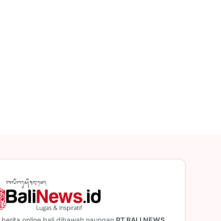
berita online bali dibawah naungan
PT BALI NEWS