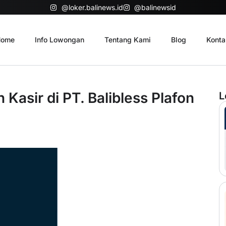
@loker.balinews.id
@balinewsid
ome
Info Lowongan
Tentang Kami
Blog
Konta
asir di PT. Balibless Plafon
L