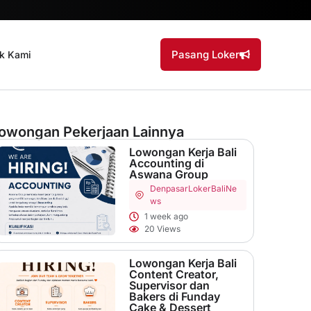
Pasang Loker
k Kami
owongan Pekerjaan Lainnya
Lowongan Kerja Bali
Accounting di
Aswana Group
Denpasar
LokerBaliNe
ws
1 week ago
20 Views
Lowongan Kerja Bali
Content Creator,
Supervisor dan
Bakers di Funday
Cake & Dessert