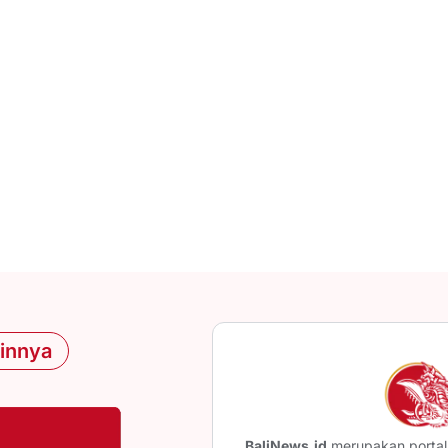
ainnya
BaliNews.id
merupakan portal 