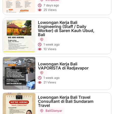
7 days ago
25 Views
Lowongan Kerja Bali
Engineering (Staff / Daily
Worker) di Saren Kauh Ubud,
Bali
1 week ago
10 Views
Lowongan Kerja Bali
VAPORISTA di Radjavapor
1 week ago
21 Views
Lowongan Kerja Bali Travel
Consultant di Bali Sundaram
Travel
Bali
Gianyar