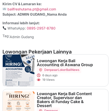
Kirim CV & Lamaran ke:
balifreshutama.pt@gmail.com
Subject: ADMIN GUDANG_Nama Anda
Informasi lebih lanjut:
WhatsApp:
0895-2957-8780
Tag:
Admin Gudang
Lowongan Pekerjaan Lainnya
Lowongan Kerja Bali
Accounting di Aswana Group
Denpasar
LokerBaliNews
6 days ago
19 Views
Lowongan Kerja Bali Content
Creator, Supervisor dan
Bakers di Funday Cake &
Dessert
Denpasar