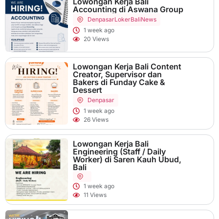
Lowongan Kerja Bali
Accounting di Aswana Group
Denpasar
LokerBaliNews
1 week ago
20 Views
Lowongan Kerja Bali Content
Creator, Supervisor dan
Bakers di Funday Cake &
Dessert
Denpasar
1 week ago
26 Views
Lowongan Kerja Bali
Engineering (Staff / Daily
Worker) di Saren Kauh Ubud,
Bali
1 week ago
11 Views