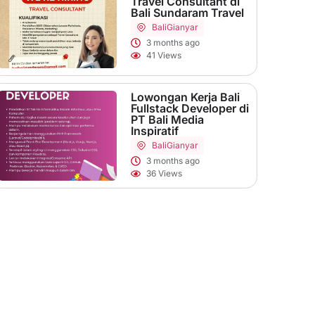
Travel Consultant di
Bali Sundaram Travel
Bali
Gianyar
3 months ago
41 Views
Lowongan Kerja Bali
Fullstack Developer di
PT Bali Media
Inspiratif
Bali
Gianyar
3 months ago
36 Views