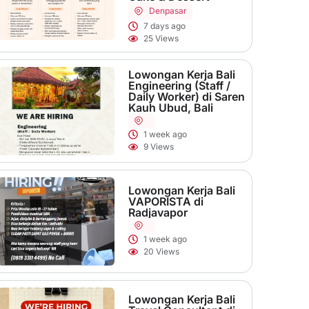
Denpasar
7 days ago
25 Views
Lowongan Kerja Bali
Engineering (Staff /
Daily Worker) di Saren
Kauh Ubud, Bali
1 week ago
9 Views
Lowongan Kerja Bali
VAPORISTA di
Radjavapor
1 week ago
20 Views
Lowongan Kerja Bali