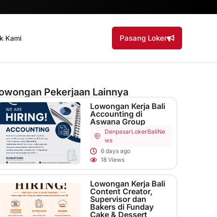
Pasang Loker
k Kami
owongan Pekerjaan Lainnya
Lowongan Kerja Bali
Accounting di
Aswana Group
Denpasar
LokerBaliNe
ws
6 days ago
18 Views
Lowongan Kerja Bali
Content Creator,
Supervisor dan
Bakers di Funday
Cake & Dessert