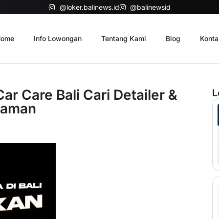
@loker.balinews.id
@balinewsid
ome
Info Lowongan
Tentang Kami
Blog
Konta
r Care Bali Cari Detailer &
L
alaman