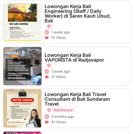
Lowongan Kerja Bali
Engineering (Staff / Daily
Worker) di Saren Kauh Ubud,
Bali
1 week ago
10 Views
Lowongan Kerja Bali
VAPORISTA di Radjavapor
1 week ago
21 Views
Lowongan Kerja Bali Travel
Consultant di Bali Sundaram
Travel
Bali
Gianyar
3 months ago
41 Views