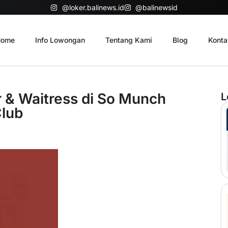
@loker.balinews.id
@balinewsid
ome
Info Lowongan
Tentang Kami
Blog
Konta
r & Waitress di So Munch
L
Club