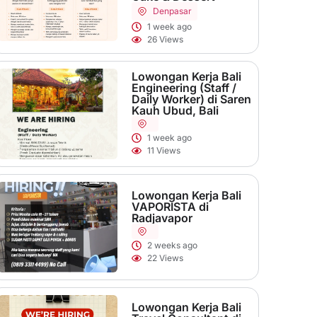
Denpasar
1 week ago
26 Views
Lowongan Kerja Bali
Engineering (Staff /
Daily Worker) di Saren
Kauh Ubud, Bali
1 week ago
11 Views
Lowongan Kerja Bali
VAPORISTA di
Radjavapor
2 weeks ago
22 Views
Lowongan Kerja Bali