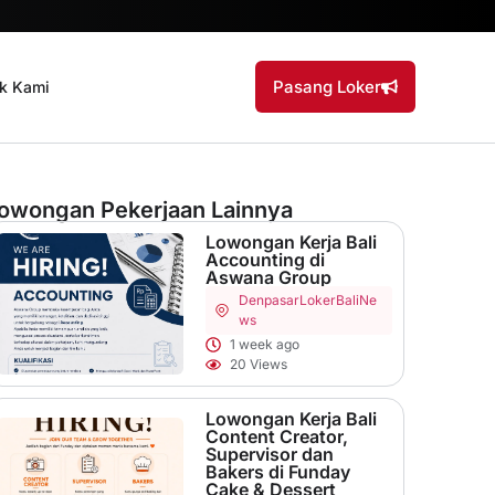
Pasang Loker
k Kami
owongan Pekerjaan Lainnya
Lowongan Kerja Bali
Accounting di
Aswana Group
Denpasar
LokerBaliNe
ws
1 week ago
20 Views
Lowongan Kerja Bali
Content Creator,
Supervisor dan
Bakers di Funday
Cake & Dessert