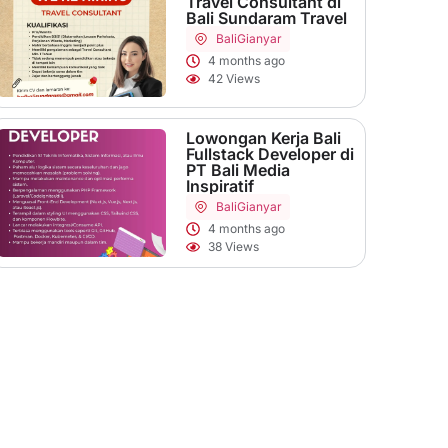
Travel Consultant di
Bali Sundaram Travel
Bali
Gianyar
4 months ago
42 Views
Lowongan Kerja Bali
Fullstack Developer di
PT Bali Media
Inspiratif
Bali
Gianyar
4 months ago
38 Views