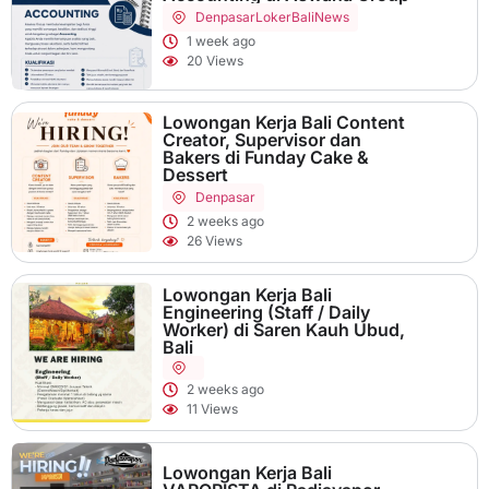
Denpasar
LokerBaliNews
1 week ago
20 Views
Lowongan Kerja Bali Content
Creator, Supervisor dan
Bakers di Funday Cake &
Dessert
Denpasar
2 weeks ago
26 Views
Lowongan Kerja Bali
Engineering (Staff / Daily
Worker) di Saren Kauh Ubud,
Bali
2 weeks ago
11 Views
Lowongan Kerja Bali