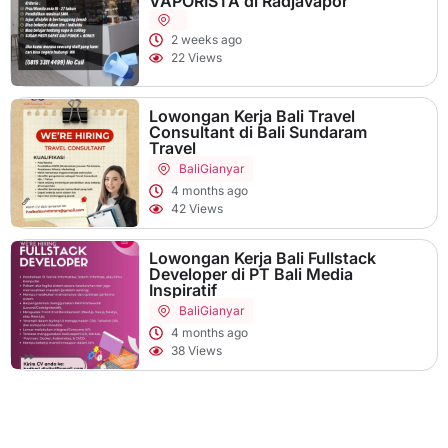
VAPORISTA di Radjavapor
2 weeks ago
22 Views
Lowongan Kerja Bali Travel
Consultant di Bali Sundaram
Travel
Bali
Gianyar
4 months ago
42 Views
Lowongan Kerja Bali Fullstack
Developer di PT Bali Media
Inspiratif
Bali
Gianyar
4 months ago
38 Views