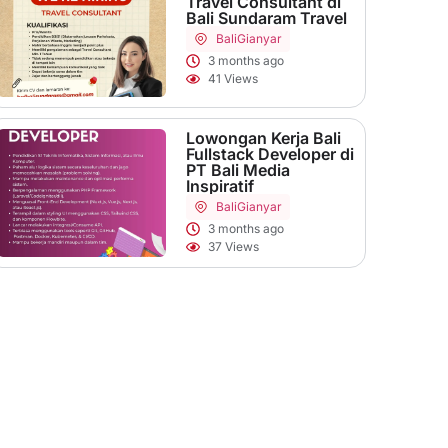
Travel Consultant di
Bali Sundaram Travel
Bali
Gianyar
3 months ago
41 Views
Lowongan Kerja Bali
Fullstack Developer di
PT Bali Media
Inspiratif
Bali
Gianyar
3 months ago
37 Views