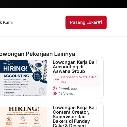
Pasang Loker
k Kami
owongan Pekerjaan Lainnya
Lowongan Kerja Bali
Accounting di
Aswana Group
Denpasar
LokerBaliNe
ws
1 week ago
19 Views
Lowongan Kerja Bali
Content Creator,
Supervisor dan
Bakers di Funday
Cake & Dessert