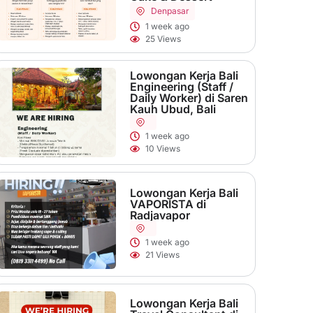
Denpasar
1 week ago
25 Views
Lowongan Kerja Bali
Engineering (Staff /
Daily Worker) di Saren
Kauh Ubud, Bali
1 week ago
10 Views
Lowongan Kerja Bali
VAPORISTA di
Radjavapor
1 week ago
21 Views
Lowongan Kerja Bali