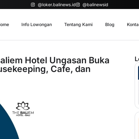
@loker.balinews.id
@balinewsid
ome
Info Lowongan
Tentang Kami
Blog
Konta
Baliem Hotel Ungasan Buka
L
sekeeping, Cafe, dan