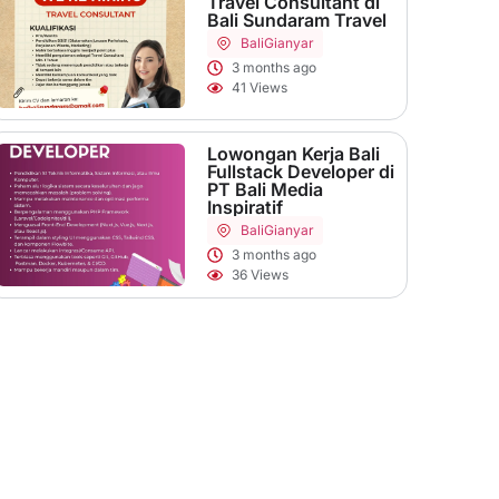
Travel Consultant di
Bali Sundaram Travel
Bali
Gianyar
3 months ago
41 Views
Lowongan Kerja Bali
Fullstack Developer di
PT Bali Media
Inspiratif
Bali
Gianyar
3 months ago
36 Views