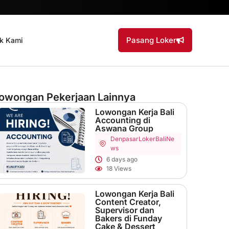
Pasang Loker
k Kami
owongan Pekerjaan Lainnya
Lowongan Kerja Bali
Accounting di
Aswana Group
Denpasar
LokerBaliNe
ws
6 days ago
18 Views
Lowongan Kerja Bali
Content Creator,
Supervisor dan
Bakers di Funday
Cake & Dessert