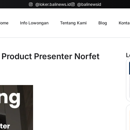
@loker.balinews.id
@balinewsid
ome
Info Lowongan
Tentang Kami
Blog
Konta
 Product Presenter Norfet
L