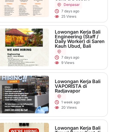
Denpasar
7 days ago
25 Views
Lowongan Kerja Bali
Engineering (Staff /
Daily Worker) di Saren
Kauh Ubud, Bali
7 days ago
9 Views
Lowongan Kerja Bali
VAPORISTA di
Radjavapor
1 week ago
20 Views
Lowongan Kerja Bali