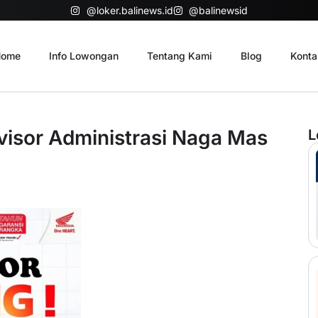
@loker.balinews.id
@balinewsid
ome
Info Lowongan
Tentang Kami
Blog
Konta
visor Administrasi Naga Mas
L