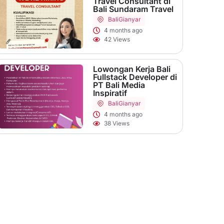
Travel Consultant di
Bali Sundaram Travel
Bali
Gianyar
4 months ago
42 Views
Lowongan Kerja Bali
Fullstack Developer di
PT Bali Media
Inspiratif
Bali
Gianyar
4 months ago
38 Views