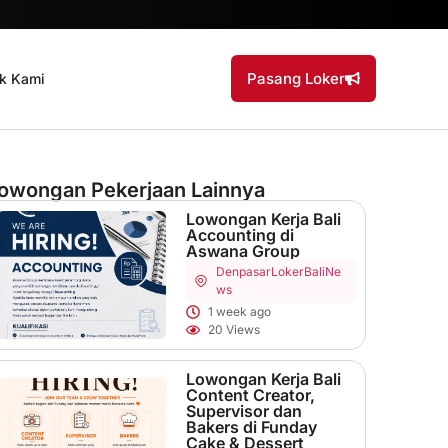
Pasang Loker
k Kami
owongan Pekerjaan Lainnya
Lowongan Kerja Bali
Accounting di
Aswana Group
Denpasar
LokerBaliNe
ws
1 week ago
20 Views
Lowongan Kerja Bali
Content Creator,
Supervisor dan
Bakers di Funday
Cake & Dessert