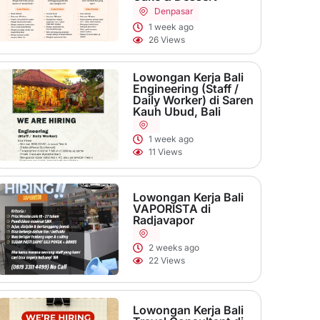
Denpasar
1 week ago
26 Views
Lowongan Kerja Bali
Engineering (Staff /
Daily Worker) di Saren
Kauh Ubud, Bali
1 week ago
11 Views
Lowongan Kerja Bali
VAPORISTA di
Radjavapor
2 weeks ago
22 Views
Lowongan Kerja Bali