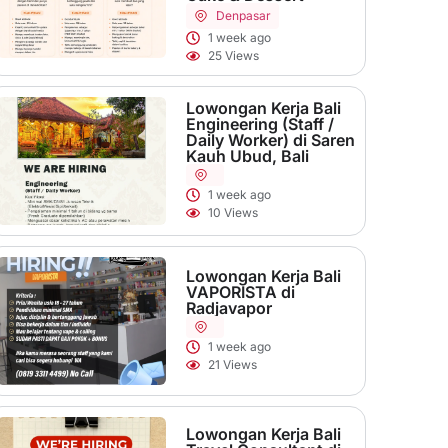
Denpasar
1 week ago
25 Views
Lowongan Kerja Bali
Engineering (Staff /
Daily Worker) di Saren
Kauh Ubud, Bali
1 week ago
10 Views
Lowongan Kerja Bali
VAPORISTA di
Radjavapor
1 week ago
21 Views
Lowongan Kerja Bali