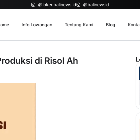
@loker.balinews.id
@balinewsid
ome
Info Lowongan
Tentang Kami
Blog
Konta
roduksi di Risol Ah
L