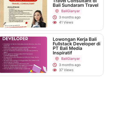
Travel Consultant di
Bali Sundaram Travel
Bali
Gianyar
3 months ago
41 Views
Lowongan Kerja Bali
Fullstack Developer di
PT Bali Media
Inspiratif
Bali
Gianyar
3 months ago
37 Views