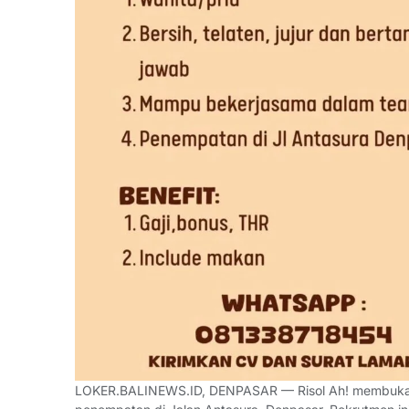
LOKER.BALINEWS.ID, DENPASAR — Risol Ah! membuk