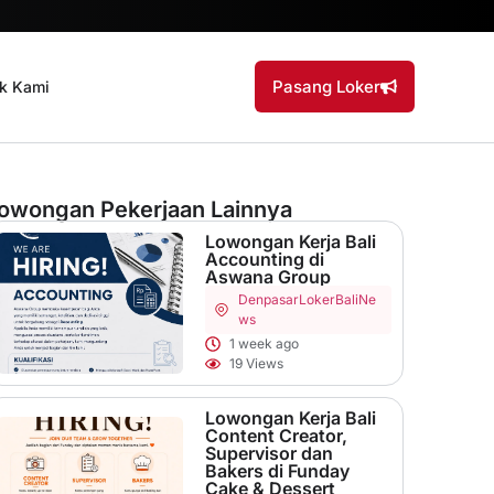
Pasang Loker
k Kami
owongan Pekerjaan Lainnya
Lowongan Kerja Bali
Accounting di
Aswana Group
Denpasar
LokerBaliNe
ws
1 week ago
19 Views
Lowongan Kerja Bali
Content Creator,
Supervisor dan
Bakers di Funday
Cake & Dessert