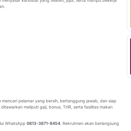
 menyasar kandidat yang telaten, jujur, serta mampu bekerja
an.
an mencari pelamar yang bersih, bertanggung jawab, dan siap
ditawarkan meliputi gaji, bonus, THR, serta fasilitas makan
alui WhatsApp
0813-3871-8454
. Rekrutmen akan berlangsung